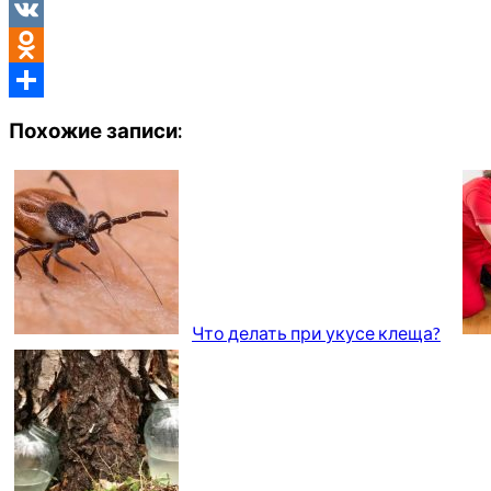
Telegram
VK
Odnoklassniki
Отправить
Похожие записи:
Что делать при укусе клеща?