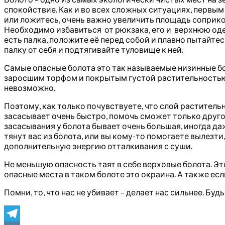
спокойствие. Как и во всех сложных ситуациях, первым 
или ложитесь, очень важно увеличить площадь соприкосн
Необходимо избавиться от рюкзака, его и верхнюю оде
есть палка, положите её перед собой и плавно пытайтесь
палку от себя и подтягивайте туловище к ней.
Самые опасные болота это так называемые низинные б
заросшим торфом и покрытым густой растительностью.
невозможно.
Поэтому, как только почувствуете, что слой растительн
засасывает очень быстро, помочь сможет только другой
засасывания у болота бывает очень большая, иногда да
тянут вас из болота, или вы кому-то помогаете вылезт
дополнительную энергию отталкивания с суши.
Не меньшую опасность таят в себе верховые болота. Э
опасные места в таком болоте это окраина. А также есл
Помни, то, что нас не убивает – делает нас сильнее. Будь