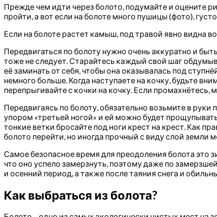
Прежде чем идти через болото, подумайте и оцените р
пройти, а вот если на болоте много пушицы (фото), густ
Если на болоте растет камыш, под травой явно видна в
Передвигаться по болоту нужно очень аккуратно и быть
тоже не следует. Старайтесь каждый свой шаг обдумыва
её заминать от себя, чтобы она оказывалась под ступн
немного больше. Когда наступаете на кочку, будьте вни
перепрыгивайте с кочки на кочку. Если промахнётесь, 
Передвигаясь по болоту, обязательно возьмите в руки 
упором «третьей ногой» и ей можно будет прощупывать 
тонкие ветки бросайте под ноги крест на крест. Как п
болото перейти, но иногда прочный с виду слой земли 
Самое безопасное время для преодоления болота это зи
что оно успело замерзнуть, поэтому даже по замерзшей
и осенний период, а также после таяния снега и обильн
Как выбраться из болота?
Болото – одно из самых экологически чистых мест на зе