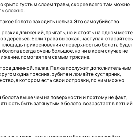
 покрыто густым слоем травы, скорее всего там можно
ть сложно.
 такое болото заходить нельзя. Это самоубийство.
резких движений, прыгать, но и стоять на одном месте
ов деревьев. Если трава высокая, наступая, старайтесь
 и площадь прикосновения с поверхностью болота будет
 болота всегда очень большое, но ни в коем случае не
движение, помогая тем самым трясине.
метров длинной, палка. Палка послужит дополнительным
кругом одна трясина, рубите и ломайте кустарник,
нство, в котором есть свои островки, по ним можно
 болота выше чем на поверхности и поэтому не факт,
ятность быть затянутым в болото, возрастает в летний
ак случилось, что вы попали в болото, сохраняйте