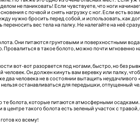
делом не паниковать! Если чувствуете, что ноги начинае
овения с почвой и снять нагрузку с ног. Если есть возм
жду нужно бросить перед собой, и использовать, как до
 переносить вес тела на палку. Не налегайте на неё сраз
олота. Они питаются грунтовыми и поверхностными вода
 Провалиться в такое болото, можно почти мгновенно н
ости вот-вот разорвется под ногами, быстро, но без рыв
 человек. Он должен кинуть вам веревку или палку, что
же два человека не в состоянии вытащить неудачливого «
и, нельзя останавливаться для передышки, отпущенный че
то те болота, которые питаются атмосферными осадками.
и в центре такого болота есть зеленый участок с травой,
 готов ко всему!