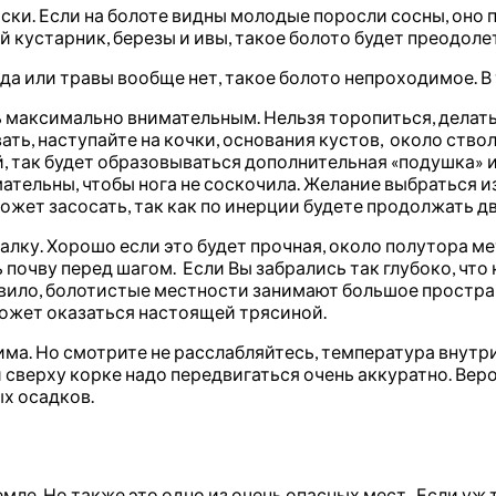
иски. Если на болоте видны молодые поросли сосны, оно
ой кустарник, березы и ивы, такое болото будет преодоле
ода или травы вообще нет, такое болото непроходимое. В
 максимально внимательным. Нельзя торопиться, делать 
ть, наступайте на кочки, основания кустов, около ствол
ёй, так будет образовываться дополнительная «подушка»
мательны, чтобы нога не соскочила. Желание выбраться из
может засосать, так как по инерции будете продолжать 
палку. Хорошо если это будет прочная, около полутора 
почву перед шагом. Если Вы забрались так глубоко, что 
равило, болотистые местности занимают большое простра
может оказаться настоящей трясиной.
ма. Но смотрите не расслабляйтесь, температура внутри
 сверху корке надо передвигаться очень аккуратно. Веро
ых осадков.
мле. Но также это одно из очень опасных мест. Если уж т