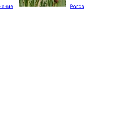
анение
Рогоз