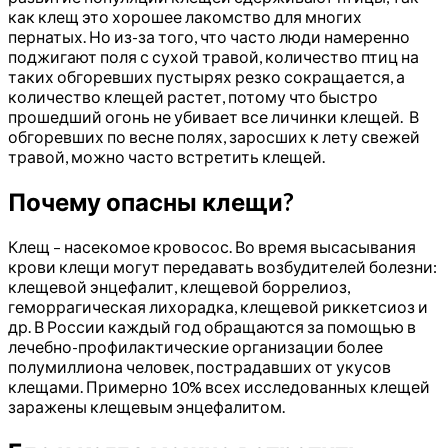
как клещ это хорошее лакомство для многих
пернатых. Но из-за того, что часто люди намеренно
поджигают поля с сухой травой, количество птиц на
таких обгоревших пустырях резко сокращается, а
количество клещей растет, потому что быстро
прошедший огонь не убивает все личинки клещей. В
обгоревших по весне полях, заросших к лету свежей
травой, можно часто встретить клещей.
Почему опасны клещи?
Клещ – насекомое кровосос. Во время высасывания
крови клещи могут передавать возбудителей болезни:
клещевой энцефалит, клещевой боррелиоз,
геморрагическая лихорадка, клещевой риккетсиоз и
др. В России каждый год обращаются за помощью в
лечебно-профилактические организации более
полумиллиона человек, пострадавших от укусов
клещами. Примерно 10% всех исследованных клещей
заражены клещевым энцефалитом.