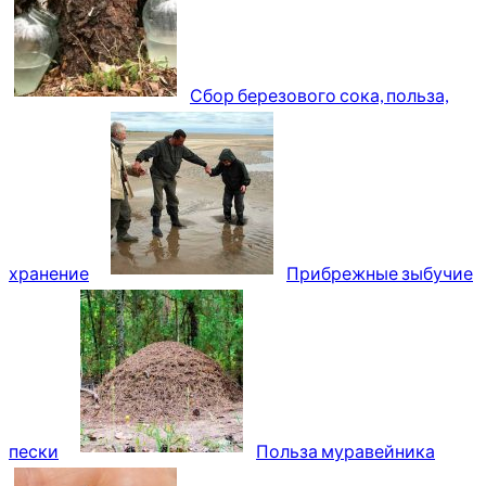
Сбор березового сока, польза,
хранение
Прибрежные зыбучие
пески
Польза муравейника