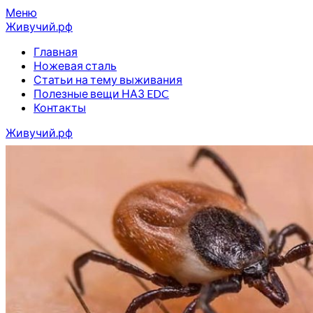
Перейти
Меню
к
Живучий.рф
содержимому
Главная
Ножевая сталь
Статьи на тему выживания
Полезные вещи НАЗ EDC
Контакты
Живучий.рф