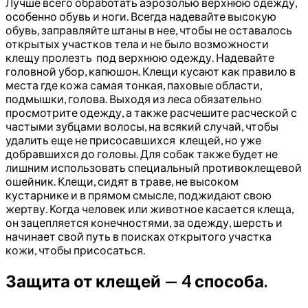
Лучше всего обработать аэрозолью верхнюю одежду,
особенно обувь и ноги. Всегда надевайте высокую
обувь, заправляйте штаны в нее, чтобы не оставалось
открытых участков тела и не было возможности
клещу пролезть под верхнюю одежду. Надевайте
головной убор, капюшон. Клещи кусают как правило в
места где кожа самая тонкая, паховые области,
подмышки, голова. Выходя из леса обязательно
просмотрите одежду, а также расчешите расческой с
частыми зубцами волосы, на всякий случай, чтобы
удалить еще не присосавшихся клещей, но уже
добравшихся до головы. Для собак также будет не
лишним использовать специальный противоклещевой
ошейник. Клещи, сидят в траве, не высоком
кустарнике и в прямом смысле, поджидают свою
жертву. Когда человек или животное касается клеща,
он зацепляется конечностями, за одежду, шерсть и
начинает свой путь в поисках открытого участка
кожи, чтобы присосаться.
Защита от клещей — 4 способа.