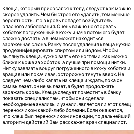
Клеща, который присосался к телу, следует как можно
скорее удалить. Чем быстрее его удалить, тем меньше
вероятность. что в кровь попадет возбудитель
опасного заболевания. Очень важно не оторвать
хоботок погруженный в кожу иначе потом его будет
сложно достать, а в нём может находиться
зараженная слюна. Ранку после удаления клеща нужно
продезинфицировать спиртом или йодом. Чтобы
вытянуть клеща, нужно взять его ногтями, как можно
ближе к коже за хоботок, а лучше при помощи нитки.
Нитку завязать вокруг погруженного в кожу хоботка и
вращая или покачивая, осторожно тянуть вверх. Не
следует чем-либо капать на клеща и ждать, пока он
сам вылезет, он не вылезет, а будет продолжать
заражать кровь. Клеща следует поместить в банку
показать специалистам, чтобы они сделали
необходимые анализы и узнали, является ли этот клещ
переносчиком какой-либо болезни. Если окажется,
что клещ был переносчиком инфекции, то дальнейший
алгоритм действий Вам расскажет врач специалист.