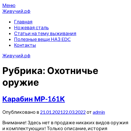
Перейти
Меню
к
Живучий.рф
содержимому
Главная
Ножевая сталь
Статьи на тему выживания
Полезные вещи НАЗ EDC
Контакты
Живучий.рф
Рубрика:
Охотничье
оружие
Карабин МР-161К
Опубликовано в
21.01.2021
22.03.2022
от
admin
Внимание! Здесь нет в продаже никаких видов оружия
и комплектующих! Только описание, история