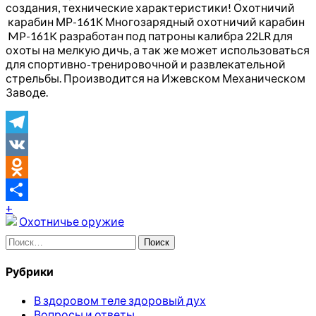
создания, технические характеристики! Охотничий
карабин МР-161К Многозарядный охотничий карабин
MP-161K разработан под патроны калибра 22LR для
охоты на мелкую дичь, а так же может использоваться
для спортивно-тренировочной и развлекательной
стрельбы. Производится на Ижевском Механическом
Заводе.
Telegram
VK
Odnoklassniki
+
Отправить
Охотничье оружие
Найти:
Рубрики
В здоровом теле здоровый дух
Вопросы и ответы