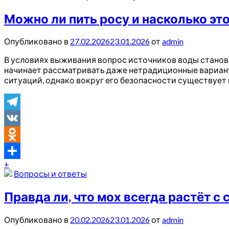
Можно ли пить росу и насколько эт
Опубликовано в
27.02.2026
23.01.2026
от
admin
В условиях выживания вопрос источников воды становит
начинает рассматривать даже нетрадиционные вариант
ситуаций, однако вокруг его безопасности существует 
Telegram
VK
Odnoklassniki
+
Отправить
Вопросы и ответы
Правда ли, что мох всегда растёт с
Опубликовано в
20.02.2026
23.01.2026
от
admin