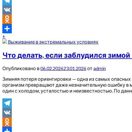
Telegram
VK
Odnoklassniki
+
Отправить
Выживание в экстремальных условиях
Что делать, если заблудился зимой 
Опубликовано в
06.02.2026
23.01.2026
от
admin
Зимняя потеря ориентировки — одна из самых опасных 
организм превращают даже незначительную ошибку в м
один с холодом, усталостью и неизвестностью. По дан
Telegram
VK
Odnoklassniki