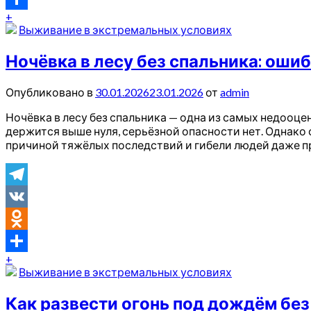
+
Отправить
Выживание в экстремальных условиях
Ночёвка в лесу без спальника: оши
Опубликовано в
30.01.2026
23.01.2026
от
admin
Ночёвка в лесу без спальника — одна из самых недооце
держится выше нуля, серьёзной опасности нет. Однако
причиной тяжёлых последствий и гибели людей даже п
Telegram
VK
Odnoklassniki
+
Отправить
Выживание в экстремальных условиях
Как развести огонь под дождём бе