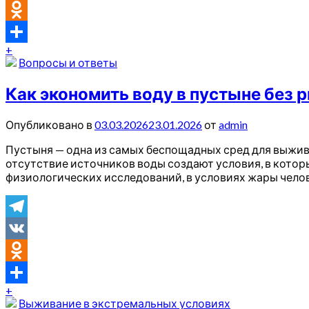
VK
Odnoklassniki
+
Отправить
Вопросы и ответы
Как экономить воду в пустыне без 
Опубликовано в
03.03.2026
23.01.2026
от
admin
Пустыня — одна из самых беспощадных сред для выжива
отсутствие источников воды создают условия, в котор
физиологических исследований, в условиях жары челов
Telegram
VK
Odnoklassniki
+
Отправить
Выживание в экстремальных условиях