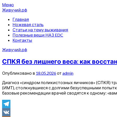
Перейти
Меню
к
Живучий.рф
содержимому
Главная
Ножевая сталь
Статьи на тему выживания
Полезные вещи НАЗ EDC
Контакты
Живучий.рф
СПКЯ без лишнего веса: как восста
Опубликовано в
18.05.2026
от
admin
Диагноз «синдром поликистозных яичников» (СПКЯ) тр
(ИМТ), столкнувшиеся с долгими безуспешными попытк
базовые рекомендации врачей сводятся к одному: «вам н
Telegram