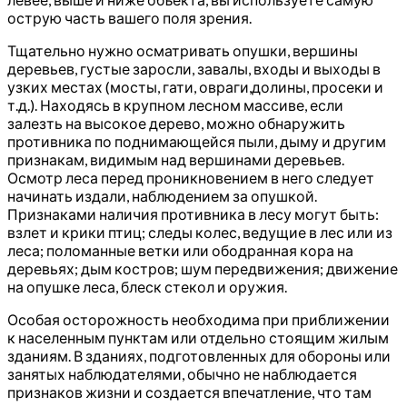
острую часть вашего поля зрения.
Тщательно нужно осматривать опушки, вершины
деревьев, густые заросли, завалы, входы и выходы в
узких местах (мосты, гати, овраги,долины, просеки и
т.д.). Находясь в крупном лесном массиве, если
залезть на высокое дерево, можно обнаружить
противника по поднимающейся пыли, дыму и другим
признакам, видимым над вершинами деревьев.
Осмотр леса перед проникновением в него следует
начинать издали, наблюдением за опушкой.
Признаками наличия противника в лесу могут быть:
взлет и крики птиц; следы колес, ведущие в лес или из
леса; поломанные ветки или ободранная кора на
деревьях; дым костров; шум передвижения; движение
на опушке леса, блеск стекол и оружия.
Особая осторожность необходима при приближении
к населенным пунктам или отдельно стоящим жилым
зданиям. В зданиях, подготовленных для обороны или
занятых наблюдателями, обычно не наблюдается
признаков жизни и создается впечатление, что там