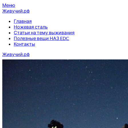
Перейти
Меню
к
Живучий.рф
содержимому
Главная
Ножевая сталь
Статьи на тему выживания
Полезные вещи НАЗ EDC
Контакты
Живучий.рф