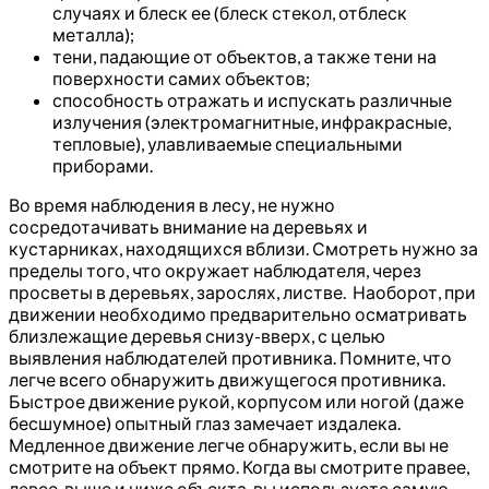
случаях и блеск ее (блеск стекол, отблеск
металла);
тени, падающие от объектов, а также тени на
поверхности самих объектов;
способность отражать и испускать различные
излучения (электромагнитные, инфракрасные,
тепловые), улавливаемые специальными
приборами.
Во время наблюдения в лесу, не нужно
сосредотачивать внимание на деревьях и
кустарниках, находящихся вблизи. Смотреть нужно за
пределы того, что окружает наблюдателя, через
просветы в деревьях, зарослях, листве. Наоборот, при
движении необходимо предварительно осматривать
близлежащие деревья снизу-вверх, с целью
выявления наблюдателей противника. Помните, что
легче всего обнаружить движущегося противника.
Быстрое движение рукой, корпусом или ногой (даже
бесшумное) опытный глаз замечает издалека.
Медленное движение легче обнаружить, если вы не
смотрите на объект прямо. Когда вы смотрите правее,
левее, выше и ниже объекта, вы используете самую