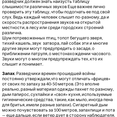
разведчик должен знать наизусть таблицу
слышимости различных звуков Еще важнее лично
проверить эту таблицу, чтобы подогнать ее под свой
слух. Ведь каждый человек слышит по-разному, да и
скорость распространения звуков на открытой
местности, в лесу или среди городских строений
различна.
Шум потревоженных птиц, топот бегущего зверя,
тихий кашель, звук затвора, лай собак эти и многие
другие звуки могут предупредить о засаде, о
приближении патруля, о местонахождении часового.
Звуки могут о многом предупреждать тех, кто их
слышит и понимает.
Запах
. Разведчики времен прошедшей войны
постоянно утверждали,что могут отличать «фрицев»
от своих по запаху за 40-50 метров. (Это вполне
реально, разный материал одежды пахнет по разному,
дым папирос, сухпайки и «своя» кухня, используемые
гигиенические средства, такие, как мыло, иногда пена
для бритья, имели разные запахи). Сигаретный дым
можно почувствовать за 100 метров, запахпищи и пота
— еще дальше, если ветер дует в сторону наблюдателя.