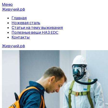
Перейти
Меню
к
Живучий.рф
содержимому
Главная
Ножевая сталь
Статьи на тему выживания
Полезные вещи НАЗ EDC
Контакты
Живучий.рф