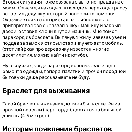
Вторая ситуация тоже связана с авто, но правда не с
моим. Однажды находясь в походе я переходя трассу
встретил дедушку, который попросил о помощи.
Оказывается что он приехал на грибное место
припарковал свою «развалюшку» машину и закрыл
двери, оставив ключи внутри машины. Мне помог
паракорд из браслета. Вытянув 1 жилу, завязав узел и
поддев за замок я открыл старичку его автомобиль.
(этот лайфхак про веревочку известен многие
десятилетия, можно найти на ютубе).
Ну о случаях, когда паракорд использовался для
ремонта одежды, топора, палатки и прочей походной
бытовухи даже рассказывать не буду.
Браслет для выживания
Такой браслет выживания должен быть сплетён из
прочной веревки (паракорда), достаточно большой
длинны (4-5 метров).
История появления браслетов