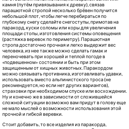
камня (путём привязывания к древку), связав
парашютной стропой несколько брёвен получится
небольшой плот, чтобы легче перебираться по
глубокому снегу сделайте снегоступы, примотав на
паракорд, куски соломы или коры для увеличения
площади стопы, изготовления системы оповещения
(растяжка веревок по периметру). Парашютная
стропа достаточно прочная и легко выдержит вес
человека, из нее также можно сделать гамак и
переночевать при хорошей и теплой погоде в
«подвешенном» состоянии и быть при этом
защищенным от хищных животных. Паракордом
можно связывать противника, изготавливать удавки,
использовать вместо альпинистского троса (не
рекомендуется, но если нет других вариантов),
страховки при необходимом спуске или восхождении.
Ну и конечно же в зависимости от сложившейся
сложной ситуации возможно вам придут в голову еще
не мало мыслей о возможности использования этой
прочной и гибкой веревки.
Стоит добавить, то все изделия из паракорда,