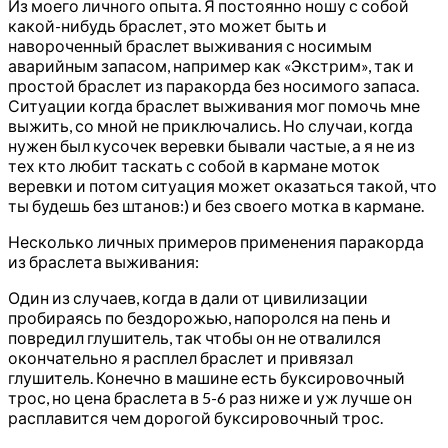
Из моего личного опыта. Я постоянно ношу с собой
какой-нибудь браслет, это может быть и
навороченный браслет выживания с носимым
аварийным запасом, например как «Экстрим», так и
простой браслет из паракорда без носимого запаса.
Ситуации когда браслет выживания мог помочь мне
выжить, со мной не приключались. Но случаи, когда
нужен был кусочек веревки бывали частые, а я не из
тех кто любит таскать с собой в кармане моток
веревки и потом ситуация может оказаться такой, что
ты будешь без штанов:) и без своего мотка в кармане.
Несколько личных примеров применения паракорда
из браслета выживания:
Один из случаев, когда в дали от цивилизации
пробираясь по бездорожью, напоролся на пень и
повредил глушитель, так чтобы он не отвалился
окончательно я расплел браслет и привязал
глушитель. Конечно в машине есть буксировочный
трос, но цена браслета в 5-6 раз ниже и уж лучше он
расплавится чем дорогой буксировочный трос.