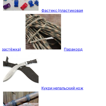
Фастекс (пластиковая
застёжка)
Паракорд
Кукри непальский нож