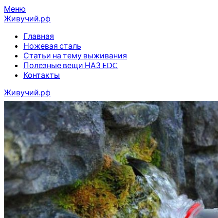
Перейти
Меню
к
Живучий.рф
содержимому
Главная
Ножевая сталь
Статьи на тему выживания
Полезные вещи НАЗ EDC
Контакты
Живучий.рф