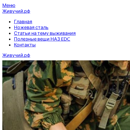
Перейти
Меню
к
Живучий.рф
содержимому
Главная
Ножевая сталь
Статьи на тему выживания
Полезные вещи НАЗ EDC
Контакты
Живучий.рф