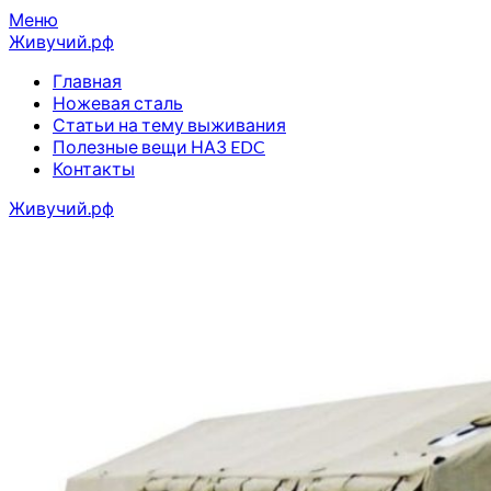
Перейти
Меню
к
Живучий.рф
содержимому
Главная
Ножевая сталь
Статьи на тему выживания
Полезные вещи НАЗ EDC
Контакты
Живучий.рф