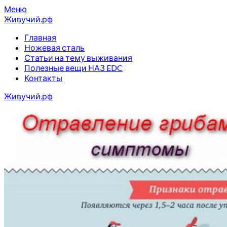
Перейти
Меню
к
Живучий.рф
содержимому
Главная
Ножевая сталь
Статьи на тему выживания
Полезные вещи НАЗ EDC
Контакты
Живучий.рф