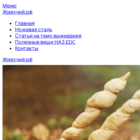
Перейти
Меню
к
Живучий.рф
содержимому
Главная
Ножевая сталь
Статьи на тему выживания
Полезные вещи НАЗ EDC
Контакты
Живучий.рф