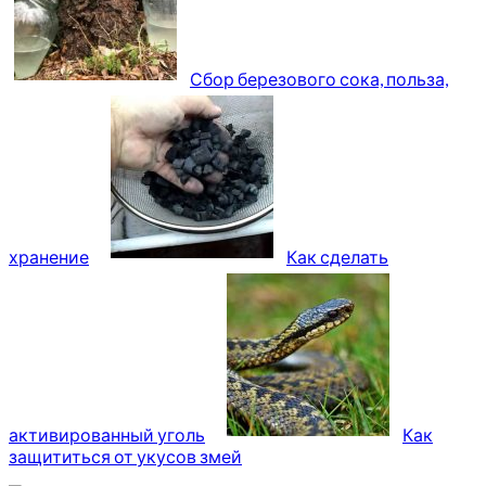
Сбор березового сока, польза,
хранение
Как сделать
активированный уголь
Как
защититься от укусов змей