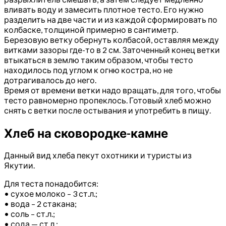
вливать воду и замесить плотное тесто. Его нужно
разделить на две части и из каждой сформировать по
колбаске, толщиной примерно в сантиметр.
Березовую ветку обернуть колбасой, оставляя между
витками зазоры где-то в 2 см. Заточенный конец ветки
втыкаться в землю таким образом, чтобы тесто
находилось под углом к огню костра, но не
дотрагивалось до него.
Время от времени ветки надо вращать, для того, чтобы
тесто равномерно пропеклось. Готовый хлеб можно
снять с ветки после остывания и употребить в пищу.
Хлеб на сковородке-камне
Данный вид хлеба пекут охотники и туристы из
Якутии.
Для теста понадобится:
• сухое молоко – 3 ст.л.;
• вода – 2 стакана;
• соль – ст.л.;
• сода — ст.л.;