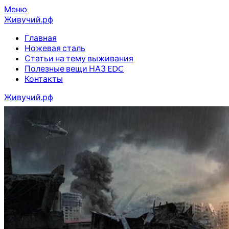
Перейти
Меню
к
Живучий.рф
содержимому
Главная
Ножевая сталь
Статьи на тему выживания
Полезные вещи НАЗ EDC
Контакты
Живучий.рф