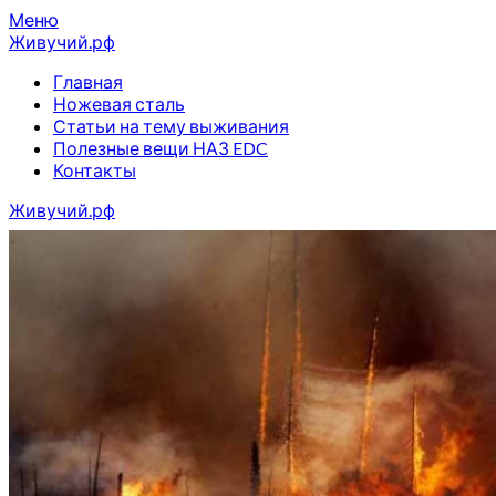
Перейти
Меню
к
Живучий.рф
содержимому
Главная
Ножевая сталь
Статьи на тему выживания
Полезные вещи НАЗ EDC
Контакты
Живучий.рф