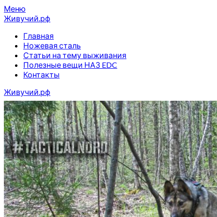
Перейти
Меню
к
Живучий.рф
содержимому
Главная
Ножевая сталь
Статьи на тему выживания
Полезные вещи НАЗ EDC
Контакты
Живучий.рф