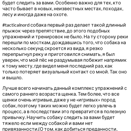
будет следить за вами. Особенно важно для тех, кто
часто бывает в новых, неизвестных местах, походах,
лесу и иногда даже на охоте.
#tacticalnord собака первый раз делает такой длинный
прыжок через препятствие, до этого подобных
упражнений и тренировок не было. На ту сторону реки
перешли по мосткам, дождавшись того, что собака на
несколько секунд скроется из вида, я резко
перепрыгнул реку и приготовился снимать, я был
уверен, что мой пёс не раздумывая побежит напрямик
к тому месту, где видел меня последний раз, как
только потеряет визуальный контакт со мной. Так оно
и вышло.
Лучше всего начинать данный комплекс упражнений с
самого раннего возраста щенка. Тем более, что все
щенки очень игривые, даже у не «игривых» пород
собак, поэтому таких можно будет легко увлечь в
процесс, а в последствии это превратится в полезную
привычку. Научить собаку следить за вами будет
тяжело если между собакой и вами нет
привязанности.(О том, как добиться преданности,