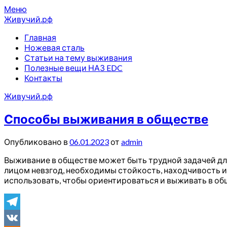
Перейти
Меню
к
Живучий.рф
содержимому
Главная
Ножевая сталь
Статьи на тему выживания
Полезные вещи НАЗ EDC
Контакты
Живучий.рф
Способы выживания в обществе
Опубликовано в
06.01.2023
от
admin
Выживание в обществе может быть трудной задачей для
лицом невзгод, необходимы стойкость, находчивость и
использовать, чтобы ориентироваться и выживать в об
Telegram