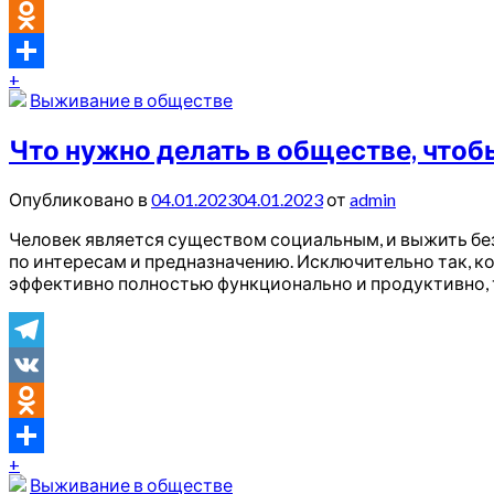
VK
Odnoklassniki
+
Отправить
Выживание в обществе
Что нужно делать в обществе, чтоб
Опубликовано в
04.01.2023
04.01.2023
от
admin
Человек является существом социальным, и выжить бе
по интересам и предназначению. Исключительно так, ко
эффективно полностью функционально и продуктивно, т
Telegram
VK
Odnoklassniki
+
Отправить
Выживание в обществе