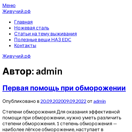
Перейти
Меню
к
Живучий.рф
содержимому
Главная
Ножевая сталь
Статьи на тему выживания
Полезные вещи НАЗ EDC
Контакты
Живучий.рф
Автор:
admin
Первая помощь при обморожении
Опубликовано в
20.09.2020
09.09.2022
от
admin
Степени обморожения Для оказания эффективной
помощи при обморожении, нужно уметь различить
степени обморожения. 1 степень обморожения —
наиболее лёгкое обморожение, наступает в