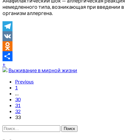
Анафилактический шок — аллергическая реакция
немедленного типа, возникающая при введении в
организм аллергена.
Telegram
VK
Odnoklassniki
+
Отправить
Выживание в мирной жизни
Previous
1
…
30
31
32
33
Найти: